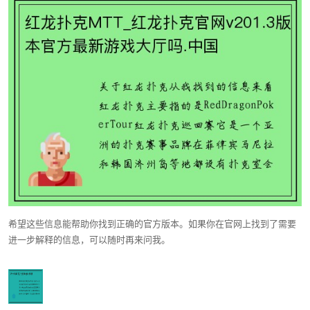
希望这些信息能帮助你找到正确的官方版本。如果你在官网上找到了需要
进一步解释的信息，可以随时再来问我。