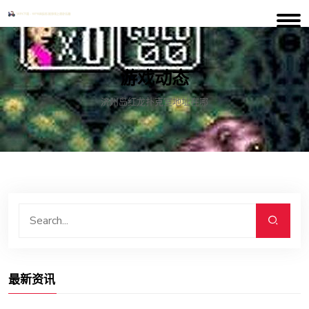
游戏动态
济州岛红龙扑克室地址在哪
最新资讯