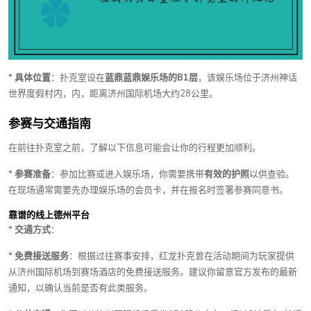
*
具体位置
：扑克室设在
蓝鼎蓝鼎娱乐场的B1层
，该娱乐场位于济州神话
世界度假村内，内，距离济州国际机场大约28公里。
参赛与交通指南
在前往扑克室之前，了解以下信息可能会让你的行程更加顺利。
*
参赛准备
：参加比赛或进入娱乐场，你需要携带
有效的护照
以供查验。
在现场通常需要先办理娱乐场的会员卡，并在报名时签署参赛同意书。
靠谱的线上德州平台
*
交通方式
：
*
免费接送服务
：根据过往赛事安排，红龙扑克曾在活动期间为玩家提供
从济州国际机场到赛场酒店的免费接送服务。建议你留意官方发布的最新
通知，以确认当前是否有此类服务。