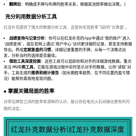
翻牌后
：明确成手牌与听牌的胜率关系，根据底池赔率做出决策。 |
️ 充分利用数据分析工具
红龙扑克提供了强大的数据分析工具，这是你实现胜率飞跃的“仪表盘”。
战绩查询与记录分析
：你可以在红龙扑克的App中通过“我的账户”进入
“战绩查询”，或在官网上通过“用户中心”访问更详细的记录，甚至支持数据
导出。养成
定期复盘的习惯
，详细记录重要的手牌，从每一个决策点出
发，分析当时的选择是否最佳。
借助工具深度挖掘
：这些工具可以追踪你和对手的详细游戏数据。重点
关注
HUD类工具
，它能在游戏过程中实时显示对手的数据，让你“读取”对
手。工具生成的
图表和统计报告
（如长期胜率趋势、在不同位置的盈亏情
况）能帮你直观地发现问题。
♠️ 掌握关键局面的胜率
对常见牌型之间的胜率有清晰的认识，能让你在电光火石间做出更有利可
图的决定。