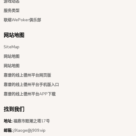
游戏动态
服务类型
联络WePoker俱乐部
网站地图
SiteMap
网站地图
网站地图
靠谱的线上德州平台网页版
靠谱的线上德州平台手机版入口
靠谱的线上德州平台APP下载
找到我们
地址:
福鼎市赔潮之塔17号
邮箱:
j9laoge@j909.vip