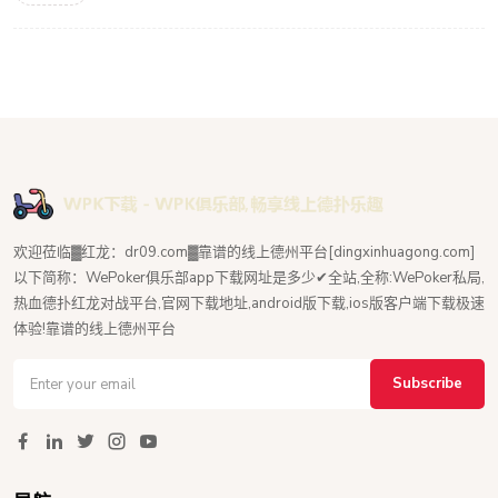
欢迎莅临▓红龙：dr09.com▓靠谱的线上德州平台[dingxinhuagong.com]
以下简称：WePoker俱乐部app下载网址是多少✔全站,全称:WePoker私局,
热血德扑红龙对战平台,官网下载地址,android版下载,ios版客户端下载极速
体验!靠谱的线上德州平台
Subscribe