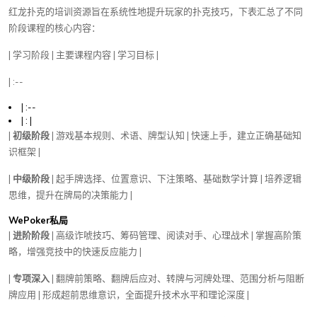
红龙扑克的培训资源旨在系统性地提升玩家的扑克技巧，下表汇总了不同
阶段课程的核心内容：
| 学习阶段 | 主要课程内容 | 学习目标 |
| :--
| :--
| : |
|
初级阶段
| 游戏基本规则、术语、牌型认知 | 快速上手，建立正确基础知
识框架 |
|
中级阶段
| 起手牌选择、位置意识、下注策略、基础数学计算 | 培养逻辑
思维，提升在牌局的决策能力 |
WePoker私局
|
进阶阶段
| 高级诈唬技巧、筹码管理、阅读对手、心理战术 | 掌握高阶策
略，增强竞技中的快速反应能力 |
|
专项深入
| 翻牌前策略、翻牌后应对、转牌与河牌处理、范围分析与阻断
牌应用 | 形成超前思维意识，全面提升技术水平和理论深度 |