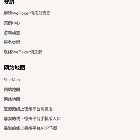
导航
解读WePoker俱乐部官网
案例中心
游戏动态
服务类型
联络WePoker俱乐部
网站地图
SiteMap
网站地图
网站地图
靠谱的线上德州平台网页版
靠谱的线上德州平台手机版入口
靠谱的线上德州平台APP下载